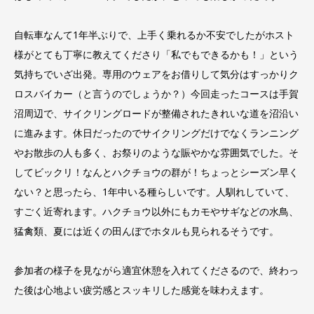
自転車なんて1年半ぶりで、上手く乗れるか不安でしたがホスト
様がとても丁寧に教えてくださり「私でもできるかも！」という
気持ちでいざ出発。専用のウェアをお借りして気分はすっかりク
ロスバイカー（と言うのでしょうか？）今回走ったコースは手賀
沼周辺で、サイクリングロードが整備されたきれいな道を沼沿い
に進みます。休日だったのでサイクリングだけでなくランニング
やお散歩の人も多く、お祭りのような賑やかな雰囲気でした。そ
してビックリ！なんとハクチョウの群が！ちょっとシーズン早く
ない？と思ったら、1年中いる種らしいです。人馴れしていて、
すごく近寄れます。ハクチョウ以外にもカモやサギなどの水鳥、
猛禽類、夏には近くの田んぼでホタルも見られるそうです。
参加者の様子を見ながら適宜休憩を入れてくださるので、終わっ
た後は心地よい疲労感とスッキリした感覚を味わえます。