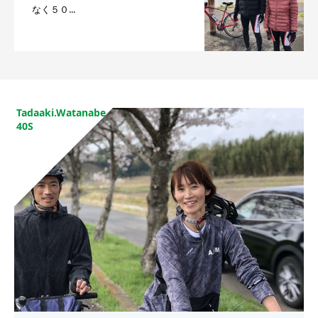
なく５０...
Tadaaki.Watanabe
40S