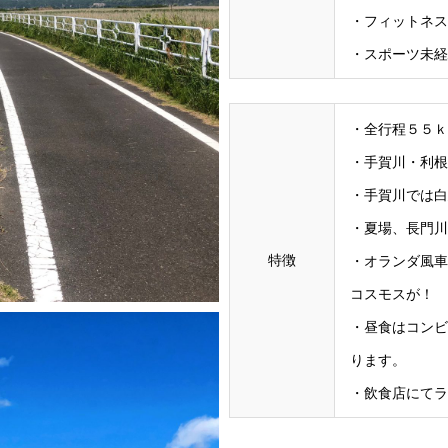
・フィットネス
・スポーツ未経
・全行程５５
・手賀川・利根
・手賀川では白
・夏場、長門川
特徴
・オランダ風車
コスモスが！
・昼食はコンビ
ります。
・飲食店にてラ