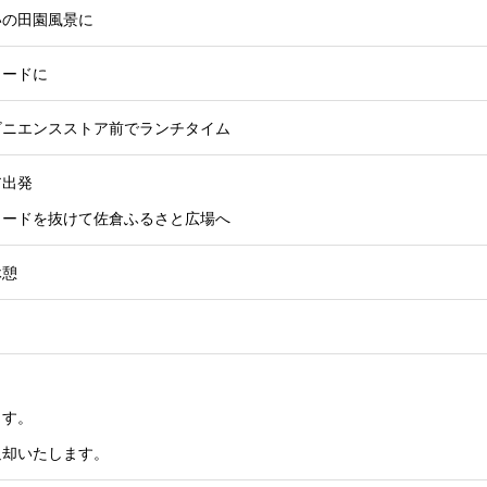
いの田園風景に
ロードに
ビニエンスストア前でランチタイム
ア出発
ロードを抜けて佐倉ふるさと広場へ
休憩
ます。
返却いたします。