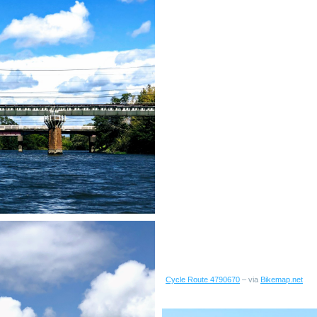
Cycle Route 4790670
– via
Bikemap.net