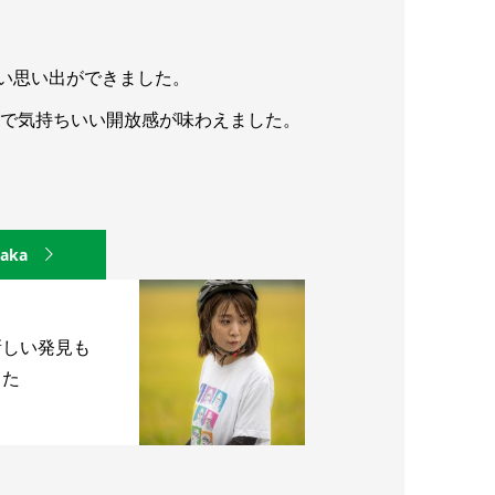
い思い出ができました。
たので気持ちいい開放感が味わえました。
saka
新しい発見も
した