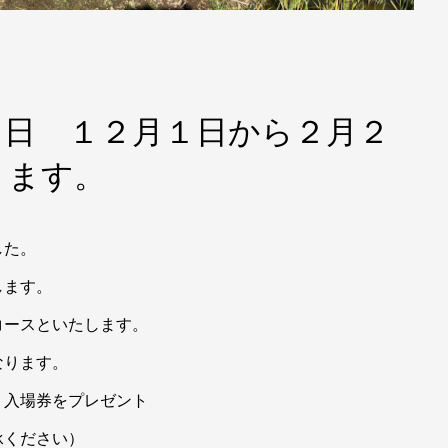
１日 １２月１日から２月２
ります。
ました。
します。
５コースといたします。
なります。
湯」入場券をプレゼント
承ください）