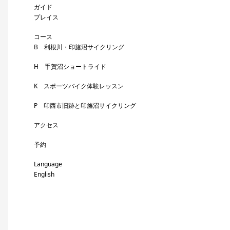
ガイド
プレイス
コース
B 利根川・印旛沼サイクリング
H 手賀沼ショートライド
K スポーツバイク体験レッスン
P 印西市旧跡と印旛沼サイクリング
アクセス
予約
Language
English