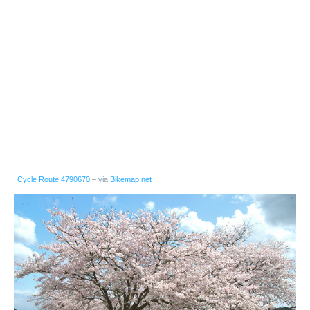
Cycle Route 4790670
– via
Bikemap.net