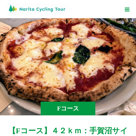
Fコース
【Fコース】４２ｋｍ：手賀沼サイ